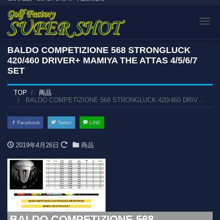
Tog
BALDO COMPETIZIONE 568 STRONGLUCK
420/460 DRIVER+ MAMIYA THE ATTAS 4/5/6/7
SET
TOP
商品
BALDO COMPETIZIONE 568 STRONGLUCK 420/460 DRIVER+ MAMIYA THE ATTAS 4/5/6/7 SET
Facebook
Twitter
LINE
2019年4月26日
商品
BALDO COMPETIZIONE 568