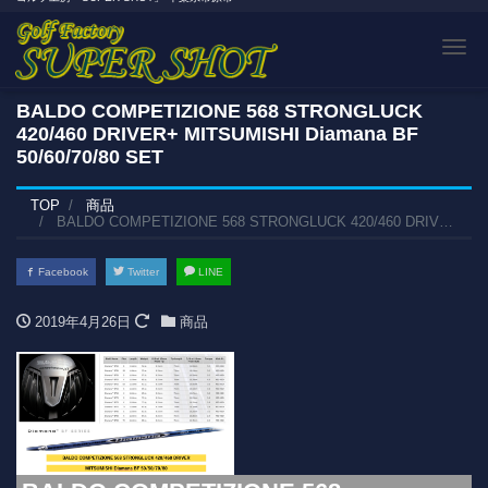
Tog
BALDO COMPETIZIONE 568 STRONGLUCK
420/460 DRIVER+ MITSUMISHI Diamana BF
50/60/70/80 SET
TOP
商品
BALDO COMPETIZIONE 568 STRONGLUCK 420/460 DRIVER+ MITSUMISHI Diamana BF 50/60/70/80 SET
Facebook
Twitter
LINE
2019年4月26日
商品