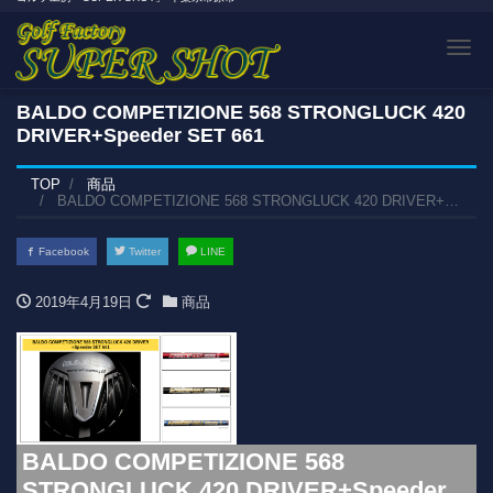
Tog
BALDO COMPETIZIONE 568 STRONGLUCK 420
DRIVER+Speeder SET 661
TOP
商品
BALDO COMPETIZIONE 568 STRONGLUCK 420 DRIVER+Speeder SET 661
Facebook
Twitter
LINE
2019年4月19日
商品
BALDO COMPETIZIONE 568
STRONGLUCK 420 DRIVER+Speeder