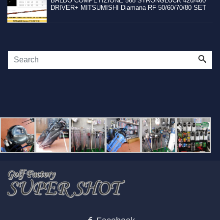
BALDO COMPETIZIONE 568 STRONGLUCK 420/460
DRIVER+ MITSUMISHI Diamana RF 50/60/70/80 SET